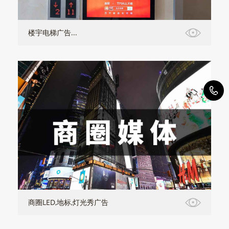
楼宇电梯广告...
4
商圈LED,地标,灯光秀广告